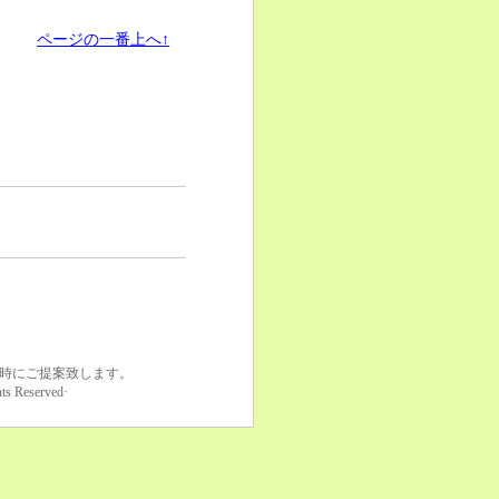
ページの一番上へ↑
同時にご提案致します。
eserved·