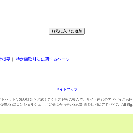
社概要
｜
特定商取引法に関するページ
｜
サイトマップ
イトハットなSEO対策を実施！アクセス解析の導入で、サイト内部のアドバイスも
ht © 2009 SEOコンシェルジュ｜お客様に合わせたSEO対策を個別にアドバイス· All Rights R